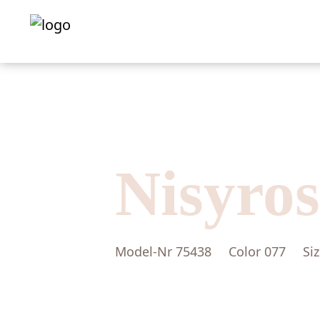
Nisyro
Model-Nr
75438
Color
077
Si