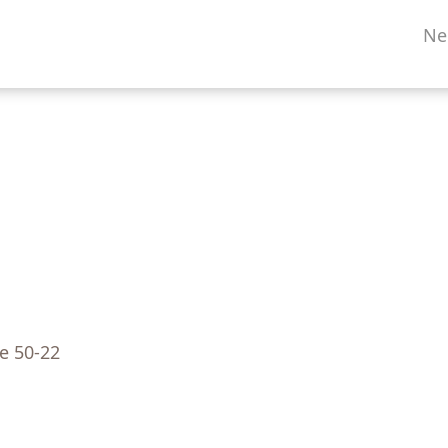
Ne
s
ze
50-22