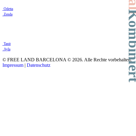
Odetta
Kombin
Zenda
Tanit
Ayla
© FREE LAND BARCELONA © 2026. Alle Rechte vorbehalten.
Impressum
|
Datenschutz