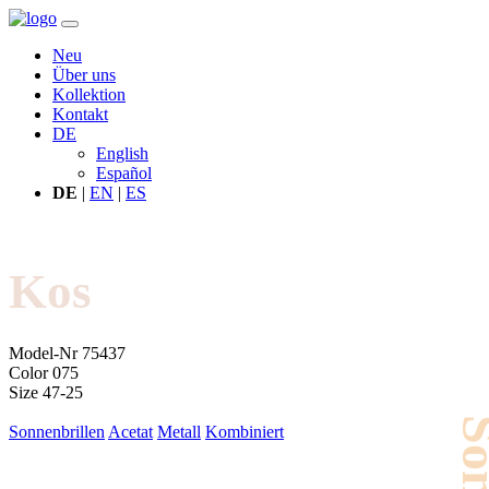
Neu
Über uns
Kollektion
Kontakt
DE
English
Español
DE
|
EN
|
ES
Kos
Model-Nr
75437
Color
075
Size
47-25
Sonnenbrillen
Acetat
Metall
Kombiniert